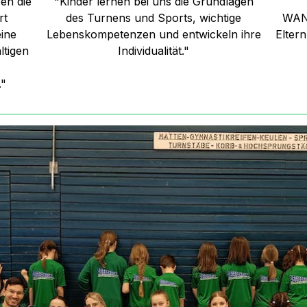
fen die
"Kinder lernen bei uns die Grundlagen
rt
des Turnens und Sports, wichtige
WA
eine
Lebenskompetenzen und entwickeln ihre
Eltern
ltigen
Individualität."
."