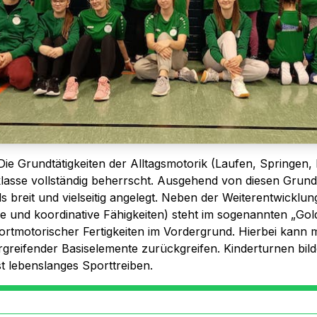
 Die Grundtätigkeiten der Alltagsmotorik (Laufen, Springen,
sklasse vollständig beherrscht. Ausgehend von diesen Gru
ds breit und vielseitig angelegt. Neben der Weiterentwicklu
lle und koordinative Fähigkeiten) steht im sogenannten „Go
rtmotorischer Fertigkeiten im Vordergrund. Hierbei kann m
reifender Basiselemente zurückgreifen. Kinderturnen bildet
st lebenslanges Sporttreiben.