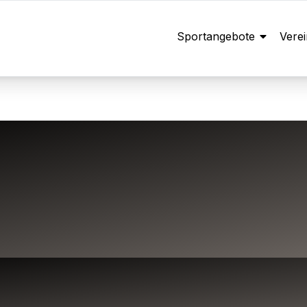
Sportangebote
Verei
r-, Elter
en und Fit
Trainer